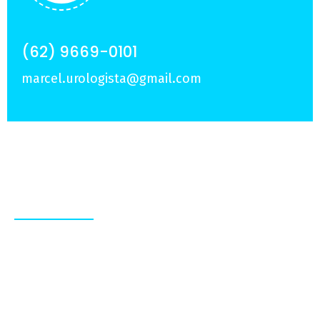
(62) 9669-0101
marcel.urologista@gmail.com
Sobre Nós
Experiência e dedicação em tratamentos
personalizados, para que você viva com mais
qualidade de vida e confiança.