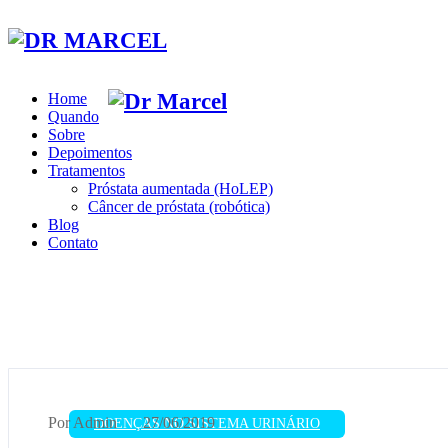
Home
Quando
Sobre
Depoimentos
Tratamentos
Próstata aumentada (HoLEP)
Câncer de próstata (robótica)
Blog
Contato
Por Admin
27/06/2019
DOENÇAS NO SISTEMA URINÁRIO