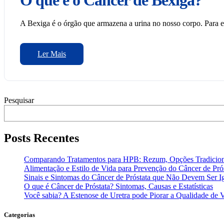
O que é o Câncer de Bexiga?
A Bexiga é o órgão que armazena a urina no nosso corpo. Para eli
Ler Mais
Pesquisar
Posts Recentes
Comparando Tratamentos para HPB: Rezum, Opções Tradiciona
Alimentação e Estilo de Vida para Prevenção do Câncer de Pró
Sinais e Sintomas do Câncer de Próstata que Não Devem Ser I
O que é Câncer de Próstata? Sintomas, Causas e Estatísticas
Você sabia? A Estenose de Uretra pode Piorar a Qualidade de 
Categorias