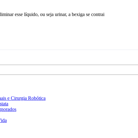
minar esse líquido, ou seja urinar, a bexiga se contrai
is e Cirurgia Robótica
stata
gnorados
Vida