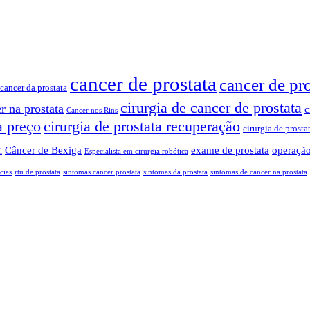
cancer de prostata
cancer de pr
cancer da prostata
cirurgia de cancer de prostata
r na prostata
c
Cancer nos Rins
a preço
cirurgia de prostata recuperação
cirurgia de prosta
Câncer de Bexiga
exame de prostata
operação
l
Especialista em cirurgia robótica
cias
rtu de prostata
sintomas cancer prostata
sintomas da prostata
sintomas de cancer na prostata