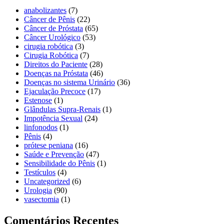
anabolizantes
(7)
Câncer de Pênis
(22)
Câncer de Próstata
(65)
Câncer Urológico
(53)
cirugia robótica
(3)
Cirugia Robótica
(7)
Direitos do Paciente
(28)
Doenças na Próstata
(46)
Doenças no sistema Urinário
(36)
Ejaculação Precoce
(17)
Estenose
(1)
Glândulas Supra-Renais
(1)
Impotência Sexual
(24)
linfonodos
(1)
Pênis
(4)
prótese peniana
(16)
Saúde e Prevenção
(47)
Sensibilidade do Pênis
(1)
Testículos
(4)
Uncategorized
(6)
Urologia
(90)
vasectomia
(1)
Comentários Recentes