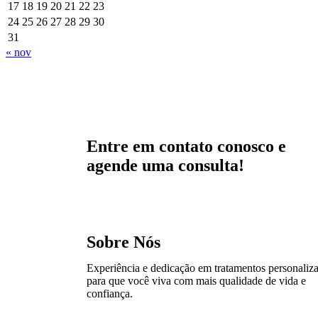
17
18
19
20
21
22
23
24
25
26
27
28
29
30
31
« nov
Entre em contato conosco e
agende uma consulta!
Sobre Nós
Experiência e dedicação em tratamentos personaliz
para que você viva com mais qualidade de vida e
confiança.