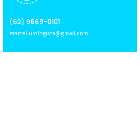
(62) 9669-0101
marcel.urologista@gmail.com
Sobre Nós
Experiência e dedicação em tratamentos
personalizados, para que você viva com mais
qualidade de vida e confiança.