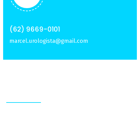
(62) 9669-0101
marcel.urologista@gmail.com
Sobre Nós
Experiência e dedicação em tratamentos
personalizados, para que você viva com mais
qualidade de vida e confiança.