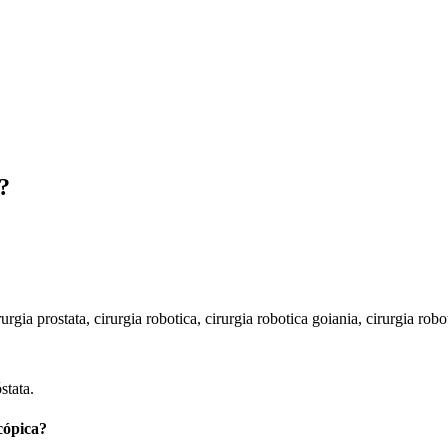
?
stata.
cópica?