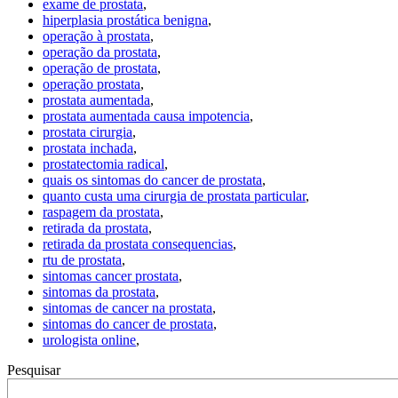
exame de prostata
,
hiperplasia prostática benigna
,
operação à prostata
,
operação da prostata
,
operação de prostata
,
operação prostata
,
prostata aumentada
,
prostata aumentada causa impotencia
,
prostata cirurgia
,
prostata inchada
,
prostatectomia radical
,
quais os sintomas do cancer de prostata
,
quanto custa uma cirurgia de prostata particular
,
raspagem da prostata
,
retirada da prostata
,
retirada da prostata consequencias
,
rtu de prostata
,
sintomas cancer prostata
,
sintomas da prostata
,
sintomas de cancer na prostata
,
sintomas do cancer de prostata
,
urologista online
,
Pesquisar