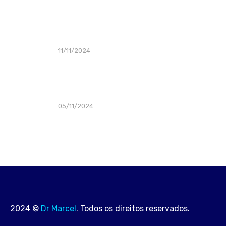
Alimentação e Estilo de Vida para
Prevenção do Câncer de Próstata
11/11/2024
Sinais e Sintomas do Câncer de Próstata
que Não Devem Ser Ignorados
05/11/2024
2024 ©
Dr Marcel
. Todos os direitos reservados.