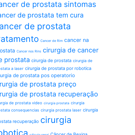
ancer de prostata sintomas
ancer de prostata tem cura
ancer de prostata
ratamento
cancer na
Cancer de Rim
cirurgia de cancer
ostata
Cancer nos Rins
e prostata
cirurgia de prostata
cirurgia de
cirurgia de prostata por robotica
stata a laser
rurgia de prostata pos operatorio
irurgia de prostata preço
irurgia de prostata recuperação
urgia de prostata video
cirurgia
cirurgia prostata
cirurgia
ostata consequencias
cirurgia prostata laser
cirurgia
ostata recuperação
obotica
Câncer de Bexiga
cálculo renal