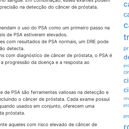
c
recisão na detecção do câncer de próstata.
c
c
mendam o uso do PSA como um primeiro passo na
eis de PSA estiverem elevados.
t
es com resultados de PSA normais, um DRE pode
pr
ão detecta.
s com diagnóstico de câncer de próstata, o PSA é
d
 a progressão da doença e a resposta ao
pro
ci
c
c
te de PSA são ferramentas valiosas na detecção e
ncluindo o câncer de próstata. Cada exame possui
cir
s quando usados em conjunto, oferecem uma
pr
da próstata.
pr
te aqueles com risco elevado de câncer de
r