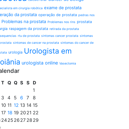
exame de prostata
ecialista em cirurgia robótica
eração da prostata
operação de prostata
pedras nos
Problemas na prostata
prostata
Problemas nos rins
urgia
raspagem da prostata
retirada da prostata
sequencias
rtu de prostata
sintomas cancer prostata
sintomas
prostata
sintomas de cancer na prostata
sintomas do cancer de
Urologista em
urologia
stata
oiânia
urologista online
Vasectomia
alendar
T
Q
Q
S
S
D
1
3
4
5
6
7
8
10
11
12
13
14
15
17
18
19
20
21
22
3
24
25
26
27
28
29
0