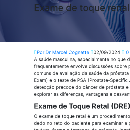
Exame de toque renal
Por:Dr Marcel Cognette
02/09/2024
0 
A saúde masculina, especialmente no que di
frequentemente envolve discussões sobre 
comuns de avaliação da saúde da próstata 
Exam) e o teste de PSA (Prostate-Specific
detecção precoce do câncer de próstata e 
explorar as diferenças, vantagens e desv
Exame de Toque Retal (DRE
O exame de toque retal é um procedimento 
dedo no reto do paciente para examinar a 
textura, forma e tamanho da próstata, iden