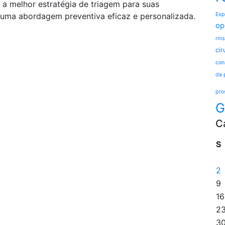
 a melhor estratégia de triagem para suas
m uma abordagem preventiva eficaz e personalizada.
Esp
op
rins
cir
con
da 
pro
G
C
S
2
9
16
2
3