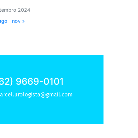
tembro 2024
ago
nov »
62) 9669-0101
arcel.urologista@gmail.com