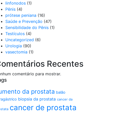
linfonodos
(1)
Pênis
(4)
prótese peniana
(16)
Saúde e Prevenção
(47)
Sensibilidade do Pênis
(1)
Testículos
(4)
Uncategorized
(6)
Urologia
(90)
vasectomia
(1)
omentários Recentes
nhum comentário para mostrar.
ags
umento da prostata
balão
biopsia da prostata
tragástrico
cancer da
cancer de prostata
ostata