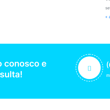
se
« 
o conosco e
(
ulta!
m