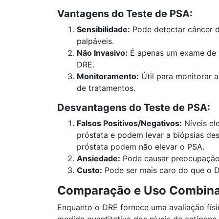
Vantagens do Teste de PSA:
Sensibilidade:
Pode detectar câncer de
palpáveis.
Não Invasivo:
É apenas um exame de s
DRE.
Monitoramento:
Útil para monitorar 
de tratamentos.
Desvantagens do Teste de PSA:
Falsos Positivos/Negativos:
Níveis el
próstata e podem levar a biópsias des
próstata podem não elevar o PSA.
Ansiedade:
Pode causar preocupação e
Custo:
Pode ser mais caro do que o DR
Comparação e Uso Combin
Enquanto o DRE fornece uma avaliação físi
medida quantitativa dos níveis de antíge