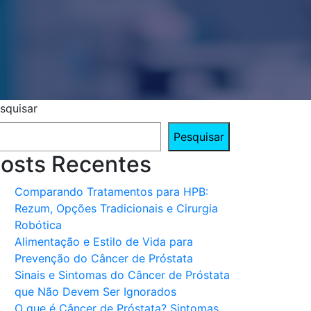
squisar
Pesquisar
osts Recentes
Comparando Tratamentos para HPB:
Rezum, Opções Tradicionais e Cirurgia
Robótica
Alimentação e Estilo de Vida para
Prevenção do Câncer de Próstata
Sinais e Sintomas do Câncer de Próstata
que Não Devem Ser Ignorados
O que é Câncer de Próstata? Sintomas,