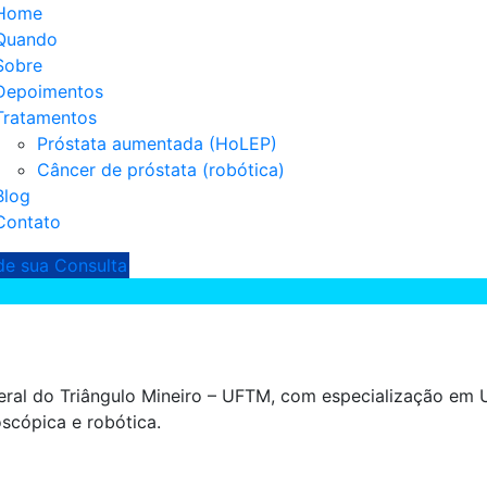
Home
Quando
Sobre
Depoimentos
Tratamentos
Próstata aumentada (HoLEP)
Câncer de próstata (robótica)
Blog
Contato
e sua Consulta
ral do Triângulo Mineiro – UFTM, com especialização em U
scópica e robótica.