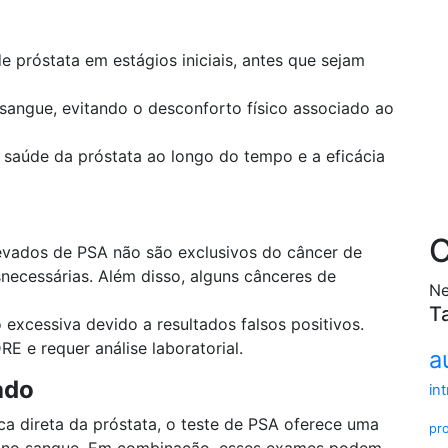
 próstata em estágios iniciais, antes que sejam
angue, evitando o desconforto físico associado ao
a saúde da próstata ao longo do tempo e a eficácia
C
evados de PSA não são exclusivos do câncer de
necessárias. Além disso, alguns cânceres de
Ne
T
xcessiva devido a resultados falsos positivos.
E e requer análise laboratorial.
a
ado
in
ca direta da próstata, o teste de PSA oferece uma
pr
no no sangue. Em combinação, esses exames podem