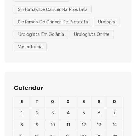
Sintomas De Cancer Na Prostata
Sintomas Do Cancer De Prostata
Urologia
Urologista Em Goiânia
Urologista Online
Vasectomia
Calendar
S
T
Q
Q
S
S
D
1
2
3
4
5
6
7
8
9
10
11
12
13
14