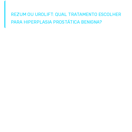
HOME
REZUM OU UROLIFT: QUAL TRATAMENTO ESCOLHER
PARA HIPERPLASIA PROSTÁTICA BENIGNA?
Rezum ou
Urolift: Qual
Tratamento
Escolher para
Hiperplasia
Prostática