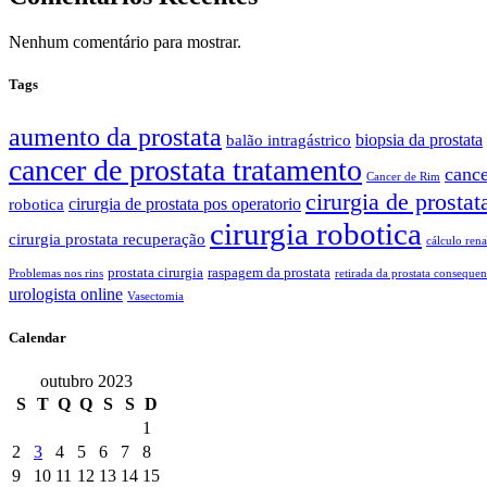
Nenhum comentário para mostrar.
Tags
aumento da prostata
biopsia da prostata
balão intragástrico
cancer de prostata tratamento
cance
Cancer de Rim
cirurgia de prostat
cirurgia de prostata pos operatorio
robotica
cirurgia robotica
cirurgia prostata recuperação
cálculo rena
prostata cirurgia
raspagem da prostata
Problemas nos rins
retirada da prostata consequen
urologista online
Vasectomia
Calendar
outubro 2023
S
T
Q
Q
S
S
D
1
2
3
4
5
6
7
8
9
10
11
12
13
14
15