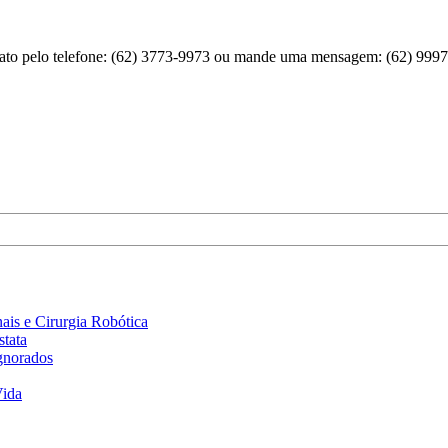
ntato pelo telefone: (62) 3773-9973 ou mande uma mensagem: (62) 999
is e Cirurgia Robótica
stata
gnorados
Vida