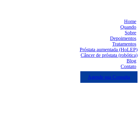
Home
Quando
Sobre
Depoimentos
Tratamentos
Próstata aumentada (HoLEP)
Câncer de próstata (robótica)
Blog
Contato
Agende sua Consulta