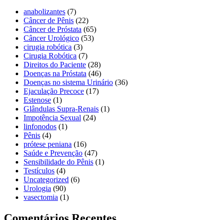
anabolizantes
(7)
Câncer de Pênis
(22)
Câncer de Próstata
(65)
Câncer Urológico
(53)
cirugia robótica
(3)
Cirugia Robótica
(7)
Direitos do Paciente
(28)
Doenças na Próstata
(46)
Doenças no sistema Urinário
(36)
Ejaculação Precoce
(17)
Estenose
(1)
Glândulas Supra-Renais
(1)
Impotência Sexual
(24)
linfonodos
(1)
Pênis
(4)
prótese peniana
(16)
Saúde e Prevenção
(47)
Sensibilidade do Pênis
(1)
Testículos
(4)
Uncategorized
(6)
Urologia
(90)
vasectomia
(1)
Comentários Recentes