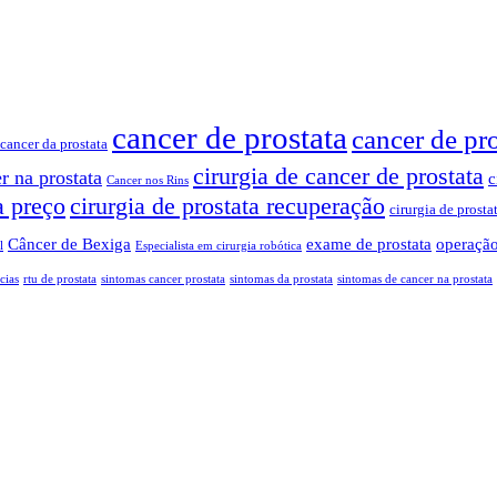
cancer de prostata
cancer de pr
cancer da prostata
cirurgia de cancer de prostata
r na prostata
c
Cancer nos Rins
a preço
cirurgia de prostata recuperação
cirurgia de prosta
Câncer de Bexiga
exame de prostata
operação
l
Especialista em cirurgia robótica
cias
rtu de prostata
sintomas cancer prostata
sintomas da prostata
sintomas de cancer na prostata