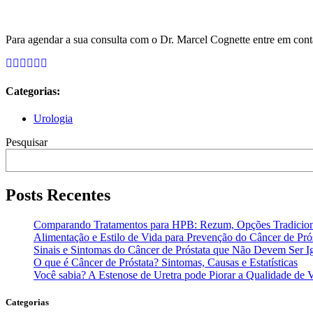
Para agendar a sua consulta com o Dr. Marcel Cognette entre em co
Categorias:
Urologia
Pesquisar
Posts Recentes
Comparando Tratamentos para HPB: Rezum, Opções Tradiciona
Alimentação e Estilo de Vida para Prevenção do Câncer de Pró
Sinais e Sintomas do Câncer de Próstata que Não Devem Ser I
O que é Câncer de Próstata? Sintomas, Causas e Estatísticas
Você sabia? A Estenose de Uretra pode Piorar a Qualidade de 
Categorias