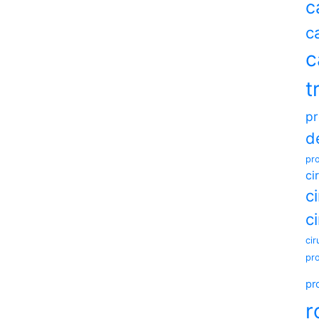
c
c
c
t
pr
d
pro
ci
c
c
cir
pr
pr
r