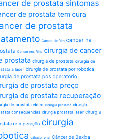
ancer de prostata sintomas
ancer de prostata tem cura
ancer de prostata
ratamento
cancer na
Cancer de Rim
cirurgia de cancer
ostata
Cancer nos Rins
e prostata
cirurgia de prostata
cirurgia de
cirurgia de prostata por robotica
stata a laser
rurgia de prostata pos operatorio
irurgia de prostata preço
irurgia de prostata recuperação
urgia de prostata video
cirurgia
cirurgia prostata
cirurgia
ostata consequencias
cirurgia prostata laser
cirurgia
ostata recuperação
obotica
Câncer de Bexiga
cálculo renal