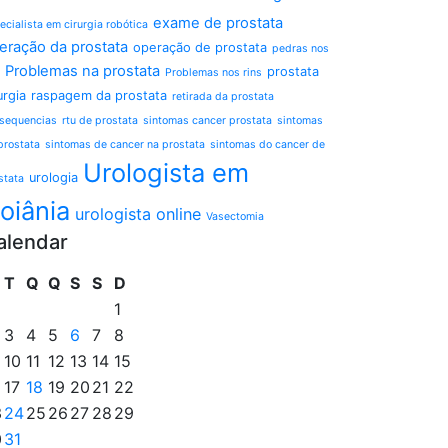
exame de prostata
ecialista em cirurgia robótica
eração da prostata
operação de prostata
pedras nos
Problemas na prostata
prostata
Problemas nos rins
urgia
raspagem da prostata
retirada da prostata
sequencias
rtu de prostata
sintomas cancer prostata
sintomas
prostata
sintomas de cancer na prostata
sintomas do cancer de
Urologista em
urologia
stata
oiânia
urologista online
Vasectomia
alendar
T
Q
Q
S
S
D
1
3
4
5
6
7
8
10
11
12
13
14
15
17
18
19
20
21
22
3
24
25
26
27
28
29
0
31