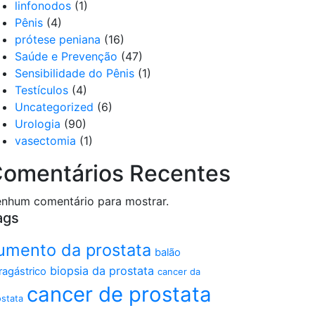
linfonodos
(1)
Pênis
(4)
prótese peniana
(16)
Saúde e Prevenção
(47)
Sensibilidade do Pênis
(1)
Testículos
(4)
Uncategorized
(6)
Urologia
(90)
vasectomia
(1)
omentários Recentes
nhum comentário para mostrar.
ags
umento da prostata
balão
biopsia da prostata
tragástrico
cancer da
cancer de prostata
ostata