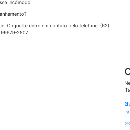
esse incômodo.
mpanhamento?
el Cognette entre em contato pelo telefone: (62)
 99979-2507.
C
Ne
T
a
in
pr