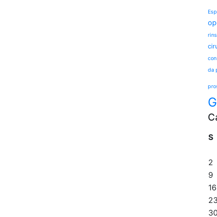
Esp
op
rins
cir
con
da 
pro
G
C
S
2
9
16
2
3