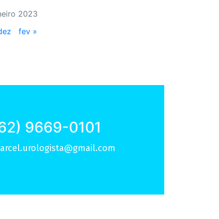
neiro 2023
dez
fev »
62) 9669-0101
arcel.urologista@gmail.com