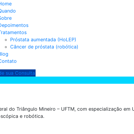
Home
Quando
Sobre
Depoimentos
Tratamentos
Próstata aumentada (HoLEP)
Câncer de próstata (robótica)
Blog
Contato
e sua Consulta
ral do Triângulo Mineiro – UFTM, com especialização em U
scópica e robótica.