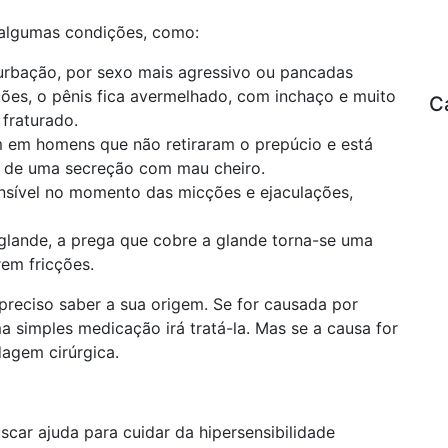
 algumas condições, como:
urbação, por sexo mais agressivo ou pancadas
ções, o pênis fica avermelhado, com inchaço e muito
C
fraturado.
m em homens que não retiraram o prepúcio e está
a de uma secreção com mau cheiro.
ensível no momento das micções e ejaculações,
glande, a prega que cobre a glande torna-se uma
em fricções.
é preciso saber a sua origem. Se for causada por
ma simples medicação irá tratá-la. Mas se a causa for
dagem cirúrgica.
car ajuda para cuidar da hipersensibilidade