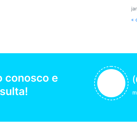
ja
« 
o conosco e
(
ulta!
m