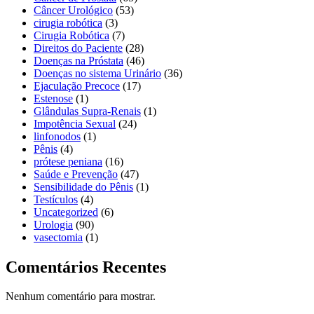
Câncer Urológico
(53)
cirugia robótica
(3)
Cirugia Robótica
(7)
Direitos do Paciente
(28)
Doenças na Próstata
(46)
Doenças no sistema Urinário
(36)
Ejaculação Precoce
(17)
Estenose
(1)
Glândulas Supra-Renais
(1)
Impotência Sexual
(24)
linfonodos
(1)
Pênis
(4)
prótese peniana
(16)
Saúde e Prevenção
(47)
Sensibilidade do Pênis
(1)
Testículos
(4)
Uncategorized
(6)
Urologia
(90)
vasectomia
(1)
Comentários Recentes
Nenhum comentário para mostrar.