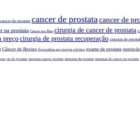
cancer de prostata
cancer de pr
cancer da prostata
cirurgia de cancer de prostata
r na prostata
c
Cancer nos Rins
a preço
cirurgia de prostata recuperação
cirurgia de prosta
Câncer de Bexiga
exame de prostata
operação
l
Especialista em cirurgia robótica
cias
rtu de prostata
sintomas cancer prostata
sintomas da prostata
sintomas de cancer na prostata