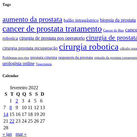
Tags
aumento da prostata
biopsia da prostata
balão intragástrico
cancer de prostata tratamento
cance
Cancer de Rim
cirurgia de prostat
cirurgia de prostata pos operatorio
robotica
cirurgia robotica
cirurgia prostata recuperação
cálculo rena
prostata cirurgia
raspagem da prostata
Problemas nos rins
retirada da prostata consequen
urologista online
Vasectomia
Calendar
fevereiro 2022
S
T
Q
Q
S
S
D
1
2
3
4
5
6
7
8
9
10
11
12
13
14
15
16
17
18
19
20
21
22
23
24
25
26
27
28
« jan
mar »