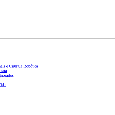
is e Cirurgia Robótica
stata
gnorados
Vida