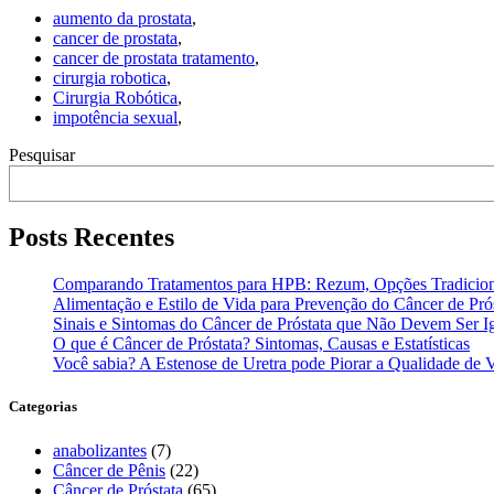
aumento da prostata
,
cancer de prostata
,
cancer de prostata tratamento
,
cirurgia robotica
,
Cirurgia Robótica
,
impotência sexual
,
Pesquisar
Posts Recentes
Comparando Tratamentos para HPB: Rezum, Opções Tradiciona
Alimentação e Estilo de Vida para Prevenção do Câncer de Pró
Sinais e Sintomas do Câncer de Próstata que Não Devem Ser I
O que é Câncer de Próstata? Sintomas, Causas e Estatísticas
Você sabia? A Estenose de Uretra pode Piorar a Qualidade de 
Categorias
anabolizantes
(7)
Câncer de Pênis
(22)
Câncer de Próstata
(65)