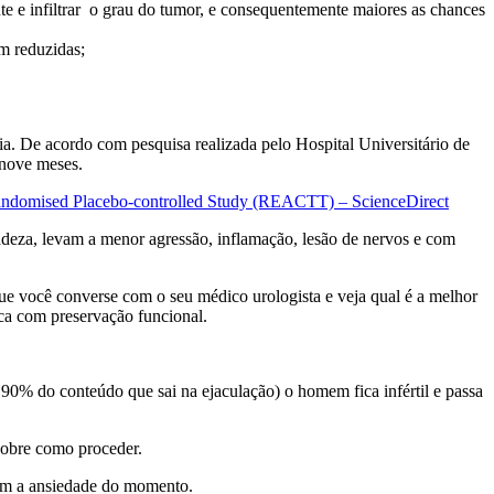
te e infiltrar o grau do tumor, e consequentemente maiores as chances
m reduzidas;
ia. De acordo com pesquisa realizada pelo Hospital Universitário de
e nove meses.
A Randomised Placebo-controlled Study (REACTT) – ScienceDirect
cadeza, levam a menor agressão, inflamação, lesão de nervos e com
ue você converse com o seu médico urologista e veja qual é a melhor
gica com preservação funcional.
 90% do conteúdo que sai na ejaculação) o homem fica infértil e passa
 sobre como proceder.
 com a ansiedade do momento.