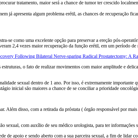
rocurar tratamento, maior será a chance de tumor ter crescido localmen
em já apresenta algum problema erétil, as chances de recuperação fica
ostra-se como uma excelente opção para preservar a ereção pós-operatór
tiveram 2,4 vezes maior recuperação da função erétil, em um período d
 Recovery Following Bilateral Nerve-sparing Radical Prostatectomy: 
as estruturas, o fato de realizar movimentos com maior amplitude e deli
malidade sexual dentro de 1 ano. Por isso, é extremamente importante q
stágio inicial são maiores a chance de se conciliar a prioridade oncoló
r. Além disso, com a retirada da próstata ( órgão responsável por mais
ão sexual, com auxílio de seu médico urologista, para ter informações
de de apoio e sendo aberto com a sua parceira sexual, a fim de lidar